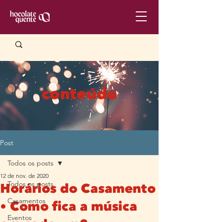
conteúdo
Post
Todos os posts
12 de nov. de 2020
Todos os posts
Horários do Casamento
Casamentos
• Como fica a música
Eventos