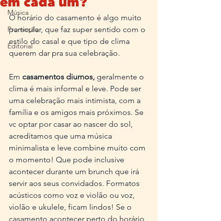
em cada um?
Música
O horário do casamento é algo muito 
Promoção
particular, que faz super sentido com o 
estilo do casal e que tipo de clima 
Editorial
querem dar pra sua celebração.
Em
 casamentos diurnos,
 geralmente o 
clima é mais informal e leve. Pode ser 
uma celebração mais intimista, com a 
família e os amigos mais próximos. Se 
vc optar por casar ao nascer do sol, 
acreditamos que uma música 
minimalista e leve combine muito com 
o momento! Que pode inclusive 
acontecer durante um brunch que irá 
servir aos seus convidados. Formatos 
acústicos como voz e violão ou voz, 
violão e ukulele, ficam lindos! Se o 
casamento acontecer perto do horário 