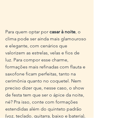
Para quem optar por 
casar à noite
, o 
clima pode ser ainda mais glamouroso 
e elegante, com cenários que 
valorizem as estrelas, velas e fios de 
luz. Para compor esse charme, 
formações mais refinadas com flauta e 
saxofone ficam perfeitas, tanto na 
cerimônia quanto no coquetel. Nem 
preciso dizer que, nesse caso, o show 
de festa tem que ser o ápice da noite, 
né? Pra isso, conte com formações 
estendidas além do quinteto padrão 
(voz, teclado, guitarra, baixo e bateria), 
com naipe de metais (sax, trompete e 
trombone), por exemplo. Ao estilo de 