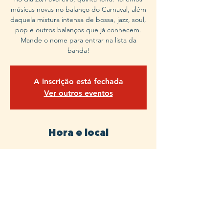
músicas novas no balanço do Carnaval, além
daquela mistura intensa de bossa, jazz, soul,
pop e outros balanços que já conhecem.
Mande o nome para entrar na lista da
banda!
A inscrição está fechada
Ver outros eventos
Hora e local
20 de fev. de 2020, 21:00
Raiz Bar, R. Alves Guimarães, 153 - Pinheiros,
São Paulo - SP, 05410-000, Brazil
que tal um chocolate