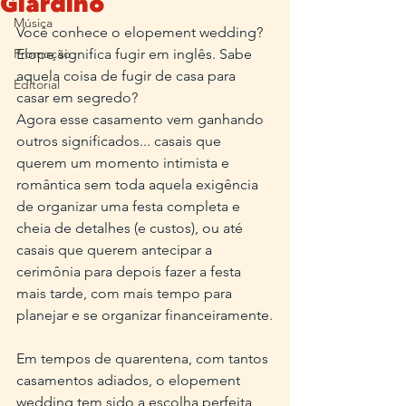
Giardino
Música
Você conhece o elopement wedding?
Promoção
Elope significa fugir em inglês. Sabe 
aquela coisa de fugir de casa para 
Editorial
casar em segredo?
Agora esse casamento vem ganhando 
outros significados... casais que 
querem um momento intimista e 
romântica sem toda aquela exigência 
de organizar uma festa completa e 
cheia de detalhes (e custos), ou até 
casais que querem antecipar a 
cerimônia para depois fazer a festa 
mais tarde, com mais tempo para 
planejar e se organizar financeiramente.
Em tempos de quarentena, com tantos 
casamentos adiados, o elopement 
wedding tem sido a escolha perfeita 