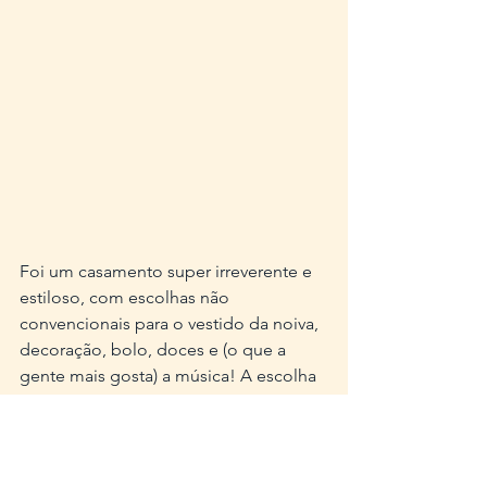
Foi um casamento super irreverente e 
estiloso, com escolhas não 
convencionais para o vestido da noiva, 
decoração, bolo, doces e (o que a 
gente mais gosta) a música! A escolha 
foi "I believe in a thing called love" da 
banda The Darkness - um rock super 
agitado e irreverente. Escolhemos uma 
formação instrumental minimalista para 