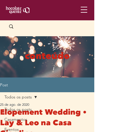
conteúdo
Post
Todos os posts
25 de ago. de 2020
Todos os posts
Elopement Wedding •
Casamentos
Lay & Leo na Casa
Eventos