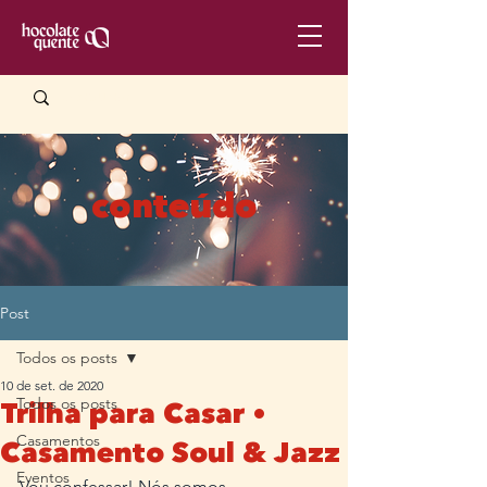
conteúdo
Post
Todos os posts
10 de set. de 2020
Todos os posts
Trilha para Casar •
Casamentos
Casamento Soul & Jazz
Eventos
Vou confessar! Nós somos 