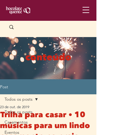
conteúdo
Post
Todos os posts
23 de out. de 2019
Todos os posts
Trilha para casar • 10
Casamentos
músicas para um lindo
Eventos