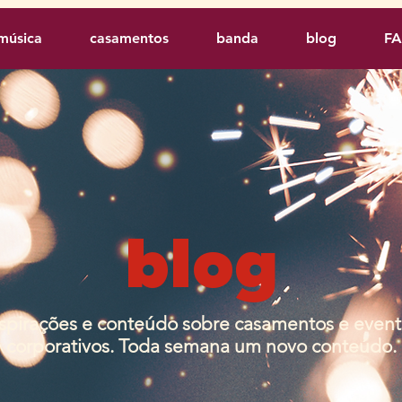
música
casamentos
banda
blog
F
blog
nspirações e conteúdo sobre casamentos e even
corporativos. Toda semana um novo conteúdo.