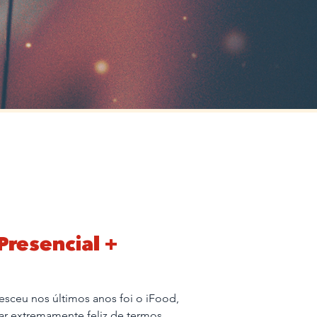
Presencial +
sceu nos últimos anos foi o iFood,
ar extremamente feliz de termos