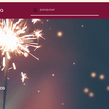
AQ
tos