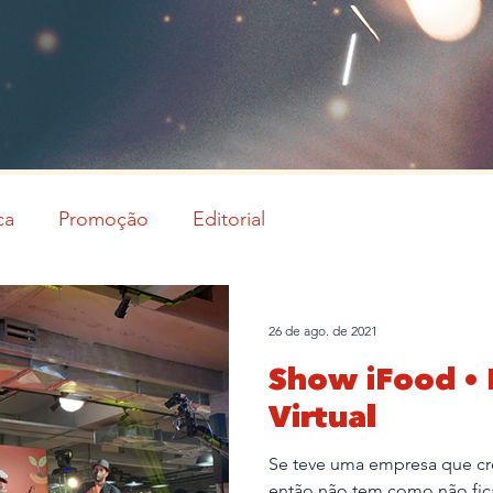
ca
Promoção
Editorial
26 de ago. de 2021
Show iFood • 
Virtual
Se teve uma empresa que cre
então não tem como não fic